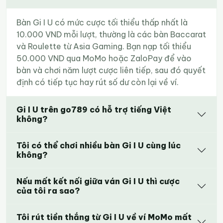
Bàn Gi I U có mức cược tối thiểu thấp nhất là
10.000 VND mỗi lượt, thường là các bàn Baccarat
và Roulette từ Asia Gaming. Bạn nạp tối thiểu
50.000 VND qua MoMo hoặc ZaloPay để vào
bàn và chơi năm lượt cược liên tiếp, sau đó quyết
định có tiếp tục hay rút số dư còn lại về ví.
Gi I U trên go789 có hỗ trợ tiếng Việt
không?
Tôi có thể chơi nhiều bàn Gi I U cùng lúc
không?
Nếu mất kết nối giữa ván Gi I U thì cược
của tôi ra sao?
Tôi rút tiền thắng từ Gi I U về ví MoMo mất