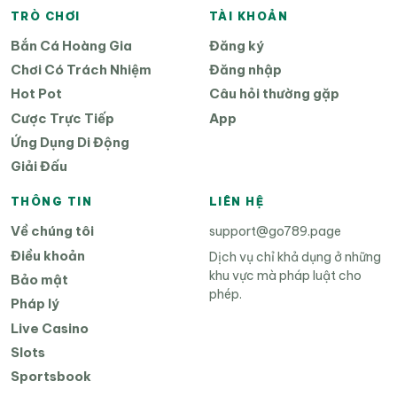
TRÒ CHƠI
TÀI KHOẢN
Bắn Cá Hoàng Gia
Đăng ký
Chơi Có Trách Nhiệm
Đăng nhập
Hot Pot
Câu hỏi thường gặp
Cược Trực Tiếp
App
Ứng Dụng Di Động
Giải Đấu
THÔNG TIN
LIÊN HỆ
Về chúng tôi
support@go789.page
Điều khoản
Dịch vụ chỉ khả dụng ở những
khu vực mà pháp luật cho
Bảo mật
phép.
Pháp lý
Live Casino
Slots
Sportsbook