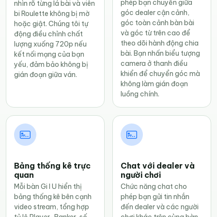
phép bạn chuyển giữa
nhìn rõ từng lá bài và viên
góc dealer cận cảnh,
bi Roulette không bị mờ
góc toàn cảnh bàn bài
hoặc giật. Chúng tôi tự
và góc từ trên cao để
động điều chỉnh chất
theo dõi hành động chia
lượng xuống 720p nếu
bài. Bạn nhấn biểu tượng
kết nối mạng của bạn
camera ở thanh điều
yếu, đảm bảo không bị
khiển để chuyển góc mà
gián đoạn giữa ván.
không làm gián đoạn
luồng chính.
Bảng thống kê trực
Chat với dealer và
quan
người chơi
Mỗi bàn Gi I U hiển thị
Chức năng chat cho
bảng thống kê bên cạnh
phép bạn gửi tin nhắn
video stream, tổng hợp
đến dealer và các người