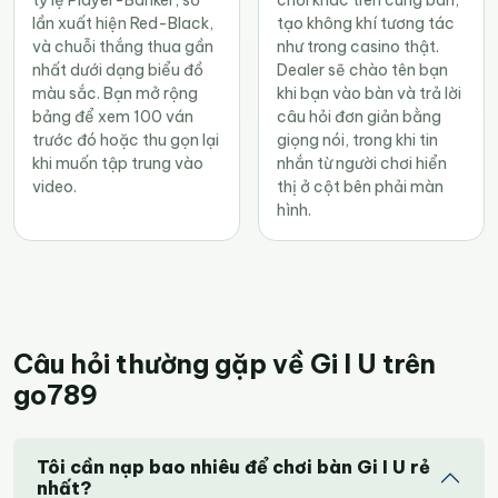
tỷ lệ Player-Banker, số
chơi khác trên cùng bàn,
lần xuất hiện Red-Black,
tạo không khí tương tác
và chuỗi thắng thua gần
như trong casino thật.
nhất dưới dạng biểu đồ
Dealer sẽ chào tên bạn
màu sắc. Bạn mở rộng
khi bạn vào bàn và trả lời
bảng để xem 100 ván
câu hỏi đơn giản bằng
trước đó hoặc thu gọn lại
giọng nói, trong khi tin
khi muốn tập trung vào
nhắn từ người chơi hiển
video.
thị ở cột bên phải màn
hình.
Câu hỏi thường gặp về Gi I U trên
go789
Tôi cần nạp bao nhiêu để chơi bàn Gi I U rẻ
nhất?