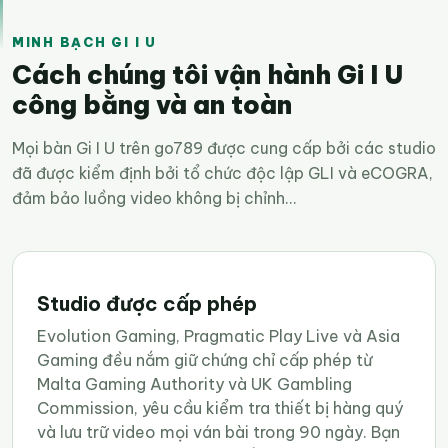
MINH BẠCH GI I U
Cách chúng tôi vận hành Gi I U
công bằng và an toàn
Mọi bàn Gi I U trên go789 được cung cấp bởi các studio
đã được kiểm định bởi tổ chức độc lập GLI và eCOGRA,
đảm bảo luồng video không bị chỉnh...
Studio được cấp phép
Evolution Gaming, Pragmatic Play Live và Asia
Gaming đều nắm giữ chứng chỉ cấp phép từ
Malta Gaming Authority và UK Gambling
Commission, yêu cầu kiểm tra thiết bị hàng quý
và lưu trữ video mọi ván bài trong 90 ngày. Bạn