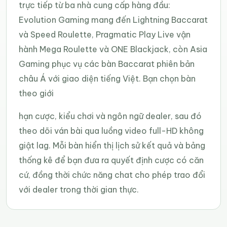
trực tiếp từ ba nhà cung cấp hàng đầu:
Evolution Gaming mang đến Lightning Baccarat
và Speed Roulette, Pragmatic Play Live vận
hành Mega Roulette và ONE Blackjack, còn Asia
Gaming phục vụ các bàn Baccarat phiên bản
châu Á với giao diện tiếng Việt. Bạn chọn bàn
theo giới
hạn cược, kiểu chơi và ngôn ngữ dealer, sau đó
theo dõi ván bài qua luồng video full-HD không
giật lag. Mỗi bàn hiển thị lịch sử kết quả và bảng
thống kê để bạn đưa ra quyết định cược có căn
cứ, đồng thời chức năng chat cho phép trao đổi
với dealer trong thời gian thực.