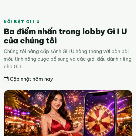
NỔI BẬT GI I U
Ba điểm nhấn trong lobby Gi I U
của chúng tôi
Chúng tôi nâng cấp sảnh Gi I U hàng tháng với bàn bài
mới, tính năng cược bổ sung và các giải đấu dành riêng
cho Gi I...
Cập nhật hôm nay