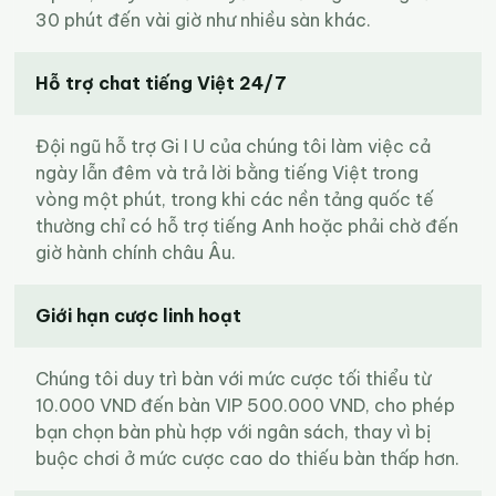
30 phút đến vài giờ như nhiều sàn khác.
Hỗ trợ chat tiếng Việt 24/7
Đội ngũ hỗ trợ Gi I U của chúng tôi làm việc cả
ngày lẫn đêm và trả lời bằng tiếng Việt trong
vòng một phút, trong khi các nền tảng quốc tế
thường chỉ có hỗ trợ tiếng Anh hoặc phải chờ đến
giờ hành chính châu Âu.
Giới hạn cược linh hoạt
Chúng tôi duy trì bàn với mức cược tối thiểu từ
10.000 VND đến bàn VIP 500.000 VND, cho phép
bạn chọn bàn phù hợp với ngân sách, thay vì bị
buộc chơi ở mức cược cao do thiếu bàn thấp hơn.