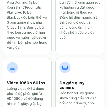
Asia Gaming, 12 bàn
bạn đủ thời gian quan sát
Roulette từ Pragmatic
xu hướng và đặt cược
Play Live, 10 bàn
mà không bị thúc ép.
Blackjack đa biến thể, và
Đồng hồ đếm ngược hiển
3 bàn game show như
thị rõ ràng ở góc trên
Crazy Time. Bạn lọc bàn
cùng, cùng âm thanh
theo loại game, giới hạn
nhắc nhở trước 5 giây
cược và ngôn ngữ dealer
cuối.
để tìm bàn phù hợp trong
vài giây.
Video 1080p 60fps
Đa góc quay
camera
Luồng video Gi I U được
Các bàn VIP và game
phát ở độ phân giải full-
show cung cấp hai đến
HD 1080p và 60 khung
bốn góc camera, cho
hình mỗi giây, giúp bạn