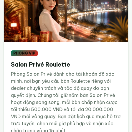
PHÒNG VIP
Salon Privé Roulette
Phòng Salon Privé dành cho tài khoản đã xác
minh, nơi bạn yêu cầu bàn Roulette riêng với
dealer chuyên trách và tốc độ quay do bạn
quyết định. Chúng tôi giữ năm bàn Salon Privé
hoạt động song song, mỗi bàn chấp nhận cược
tối thiểu 500.000 VND và tối đa 20.000.000
VND mỗi vòng quay. Bạn đặt lịch qua mục hỗ trợ
trực tuyến, chọn múi giờ phù hợp và nhận xác
nhận trong vòng 15 phút.