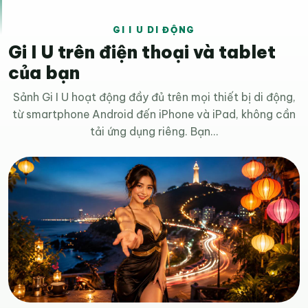
GI I U DI ĐỘNG
Gi I U trên điện thoại và tablet
của bạn
Sảnh Gi I U hoạt động đầy đủ trên mọi thiết bị di động,
từ smartphone Android đến iPhone và iPad, không cần
tải ứng dụng riêng. Bạn...