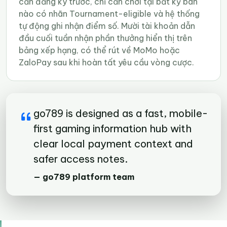
cần đăng ký trước, chỉ cần chơi tại bất kỳ bàn
nào có nhãn Tournament-eligible và hệ thống
tự động ghi nhận điểm số. Mười tài khoản dẫn
đầu cuối tuần nhận phần thưởng hiển thị trên
bảng xếp hạng, có thể rút về MoMo hoặc
ZaloPay sau khi hoàn tất yêu cầu vòng cược.
go789 is designed as a fast, mobile-
first gaming information hub with
clear local payment context and
safer access notes.
— go789 platform team