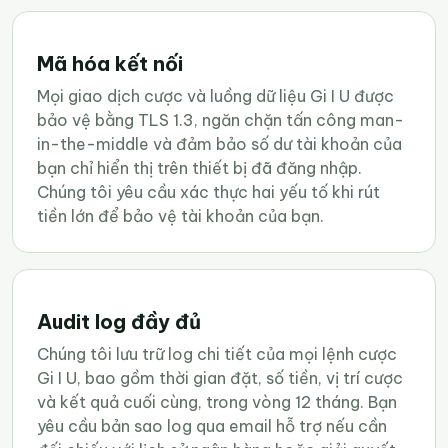
Mã hóa kết nối
Mọi giao dịch cược và luồng dữ liệu Gi I U được
bảo vệ bằng TLS 1.3, ngăn chặn tấn công man-
in-the-middle và đảm bảo số dư tài khoản của
bạn chỉ hiển thị trên thiết bị đã đăng nhập.
Chúng tôi yêu cầu xác thực hai yếu tố khi rút
tiền lớn để bảo vệ tài khoản của bạn.
Audit log đầy đủ
Chúng tôi lưu trữ log chi tiết của mọi lệnh cược
Gi I U, bao gồm thời gian đặt, số tiền, vị trí cược
và kết quả cuối cùng, trong vòng 12 tháng. Bạn
yêu cầu bản sao log qua email hỗ trợ nếu cần