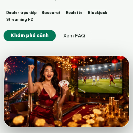
Dealer trực tiếp
Baccarat
Roulette
Blackjack
Streaming HD
Khám phá sảnh
Xem FAQ