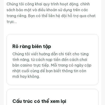
Chúng tôi công khai quy trình hoạt động, chính
sách bảo mật và điều khoản sử dụng trên các
trang riêng. Bạn có thể liên hệ đội hỗ trợ qua chat
trực...
Rõ ràng biên tập
Chúng tôi viết hướng dẫn chi tiết cho từng
tính năng, từ cách nạp tiền đến cách chơi
bàn casino trực tiếp. Mỗi trang có ngày cập
nhật cuối cùng để bạn biết thông tin còn
mới hay không.
Cấu trúc có thể xem lại