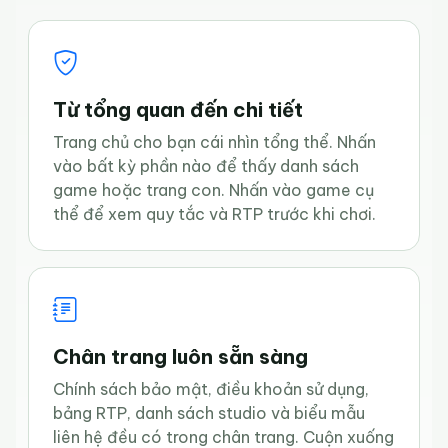
Từ tổng quan đến chi tiết
Trang chủ cho bạn cái nhìn tổng thể. Nhấn
vào bất kỳ phần nào để thấy danh sách
game hoặc trang con. Nhấn vào game cụ
thể để xem quy tắc và RTP trước khi chơi.
Chân trang luôn sẵn sàng
Chính sách bảo mật, điều khoản sử dụng,
bảng RTP, danh sách studio và biểu mẫu
liên hệ đều có trong chân trang. Cuộn xuống