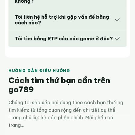
không?
Tôi liên hệ hỗ trợ khi gặp vấn đề bằng
cách nào?
Tôi tìm bảng RTP của các game ở đâu?
HƯỚNG DẪN ĐIỀU HƯỚNG
Cách tìm thứ bạn cần trên
go789
Chúng tôi sắp xếp nội dung theo cách bạn thường
tìm kiếm: từ tổng quan rộng đến chi tiết cụ thể.
Trang chủ liệt kê các phần chính. Mỗi phần có
trang...