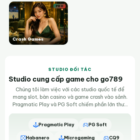
PRO
Crash Games
STUDIO ĐỐI TÁC
Studio cung cấp game cho go789
Chúng tôi làm việc với các studio quốc tế để
mang slot, bàn casino và game crash vào sảnh.
Pragmatic Play và PG Soft chiếm phần lớn thư...
Pragmatic Play
PG Soft
Habanero
Microgaming
CQ9