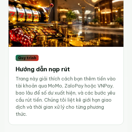
Quy trình
Hướng dẫn nạp rút
Trang này giải thích cách bạn thêm tiền vào
tài khoản qua MoMo, ZaloPay hoặc VNPay,
bao lâu để số dư xuất hiện, và các bước yêu
cầu rút tiền. Chúng tôi liệt kê giới hạn giao
dịch và thời gian xử lý cho từng phương
thức.