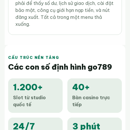
phải để thấy số dư, lịch sử giao dịch, cài đặt
bảo mật, công cụ giới hạn nạp tiền, và nút
đăng xuất. Tất cả trong một menu thả
xuống.
CẤU TRÚC NỀN TẢNG
Các con số định hình go789
1.200+
40+
Slot từ studio
Bàn casino trực
quốc tế
tiếp
24/7
3 phút