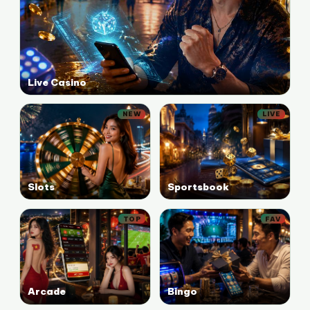
Live Casino
NEW
LIVE
Slots
Sportsbook
TOP
FAV
Arcade
Bingo