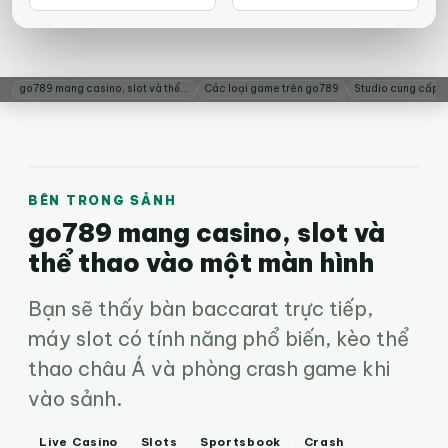
go789 mang casino, slot và thể...
Các loại game trên go789
Studio cung cấp 
BÊN TRONG SẢNH
go789 mang casino, slot và
thể thao vào một màn hình
Bạn sẽ thấy bàn baccarat trực tiếp,
máy slot có tính năng phổ biến, kèo thể
thao châu Á và phòng crash game khi
vào sảnh.
Live Casino
Slots
Sportsbook
Crash