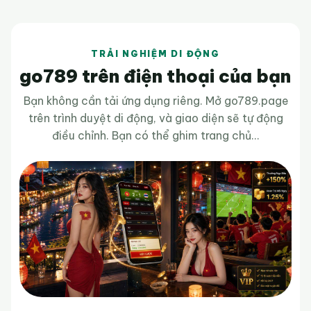
TRẢI NGHIỆM DI ĐỘNG
go789 trên điện thoại của bạn
Bạn không cần tải ứng dụng riêng. Mở go789.page
trên trình duyệt di động, và giao diện sẽ tự động
điều chỉnh. Bạn có thể ghim trang chủ...