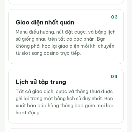
03
Giao diện nhất quán
Menu điều hướng, nút đặt cược, và bảng lịch
sử giống nhau trên tất cả các phần. Bạn
không phải học lại giao diện mỗi khi chuyển
từ slot sang casino trực tiếp.
04
Lịch sử tập trung
Tất cả giao dịch, cược và thắng thua được
ghi lại trong một bảng lịch sử duy nhất. Bạn
xuất báo cáo hàng tháng bao gồm mọi loại
hoạt động.