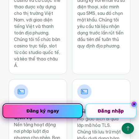
casino và cá cược thể
đăng ký với email và số
thao được xây dựng
điện thoại, xác minh
cho thị trường Việt
qua SMS, sau đó chọn
Nam, với giao diện
mật khẩu. Chúng tôi
tiếng Việt và thanh
yêu cầu tài liệu nhận
toán địa phương.
dạng trước lần rút tiền
Chúng tôi tổ chức bàn
đầu tiên để tuân thủ
casino trực tiếp, slot
quy định địa phương.
từ các studio quốc tế,
và kèo thể thao châu
Á.
×
Đăng ký ngay
Đăng nhập
Khả năng tiếp cận
Bối cảnh bảo mật
dịch vụ
Mọi giao dịch đi qua
Nền tảng hoạt động
lớp mã hóa TLS.
nơi pháp luật địa
Chúng tôi lưu trữ mật
phương cho phép. Bạn
khẩu dưới dạng băm,