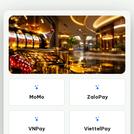
MoMo
ZaloPay
VNPay
ViettelPay