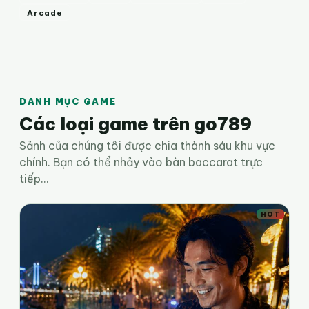
Arcade
DANH MỤC GAME
Các loại game trên go789
Sảnh của chúng tôi được chia thành sáu khu vực
chính. Bạn có thể nhảy vào bàn baccarat trực
tiếp...
HOT