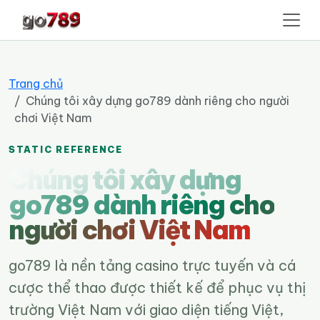
go789
Trang chủ
Chúng tôi xây dựng go789 dành riêng cho người
chơi Việt Nam
STATIC REFERENCE
Chúng tôi xây dựng
go789 dành riêng cho
người chơi Việt Nam
go789 là nền tảng casino trực tuyến và cá
cược thể thao được thiết kế để phục vụ thị
trường Việt Nam với giao diện tiếng Việt,