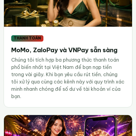
THANH TOÁN
MoMo, ZaloPay và VNPay sẵn sàng
Chúng tôi tích hợp ba phương thức thanh toán
phổ biến nhất tại Việt Nam để bạn nạp tiền
trong vài giây. Khi bạn yêu cầu rút tiền, chúng
tôi xử lý qua cùng các kênh này với quy trình xác
minh nhanh chóng để số dư về tài khoản ví của
bạn.