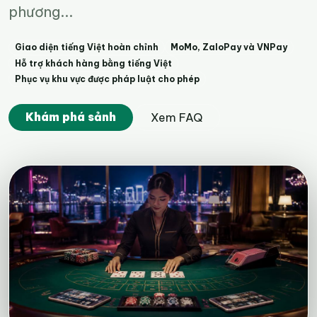
phương...
Giao diện tiếng Việt hoàn chỉnh
MoMo, ZaloPay và VNPay
Hỗ trợ khách hàng bằng tiếng Việt
Phục vụ khu vực được pháp luật cho phép
Khám phá sảnh
Xem FAQ