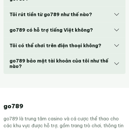
Tôi rút tiền từ go789 như thế nào?
go789 có hỗ trợ tiếng Việt không?
Tôi có thể chơi trên điện thoại không?
go789 bảo mật tài khoản của tôi như thế
nào?
go789
go789 là trung tâm casino và cá cược thể thao cho
các khu vực được hỗ trợ, gồm trang trò chơi, thông tin