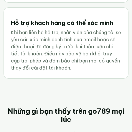
Hỗ trợ khách hàng có thể xác minh
Khi bạn liên hệ hỗ trợ, nhân viên của chúng tôi sẽ
yêu cầu xác minh danh tính qua email hoặc số
điện thoại đã đăng ký trước khi thảo luận chi
tiết tài khoản. Điều này bảo vệ bạn khỏi truy
cập trái phép và đảm bảo chỉ bạn mới có quyền
thay đổi cài đặt tài khoản.
Những gì bạn thấy trên go789 mọi
lúc