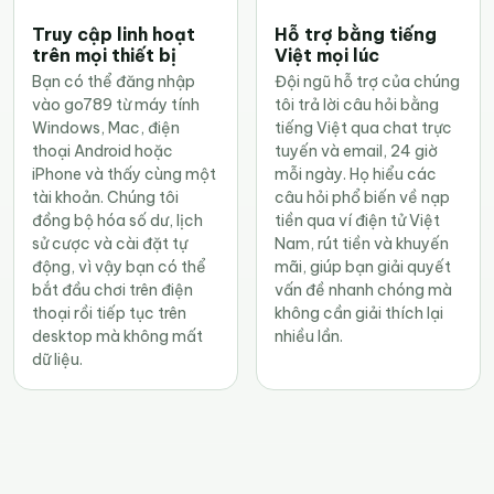
Truy cập linh hoạt
Hỗ trợ bằng tiếng
trên mọi thiết bị
Việt mọi lúc
Bạn có thể đăng nhập
Đội ngũ hỗ trợ của chúng
vào go789 từ máy tính
tôi trả lời câu hỏi bằng
Windows, Mac, điện
tiếng Việt qua chat trực
thoại Android hoặc
tuyến và email, 24 giờ
iPhone và thấy cùng một
mỗi ngày. Họ hiểu các
tài khoản. Chúng tôi
câu hỏi phổ biến về nạp
đồng bộ hóa số dư, lịch
tiền qua ví điện tử Việt
sử cược và cài đặt tự
Nam, rút tiền và khuyến
động, vì vậy bạn có thể
mãi, giúp bạn giải quyết
bắt đầu chơi trên điện
vấn đề nhanh chóng mà
thoại rồi tiếp tục trên
không cần giải thích lại
desktop mà không mất
nhiều lần.
dữ liệu.