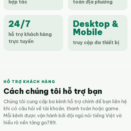
hợp tác
toán địa phương
24/7
Desktop &
Mobile
hỗ trợ khách hàng
trực tuyến
truy cập đa thiết bị
HỖ TRỢ KHÁCH HÀNG
Cách chúng tôi hỗ trợ bạn
Chúng tôi cung cấp ba kênh hỗ trợ chính để bạn liên hệ
khi có câu hỏi về tài khoản, thanh toán hoặc game.
Mỗi kênh được vận hành bởi đội ngũ nói tiếng Việt và
hiểu rõ nền tảng go789.