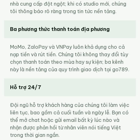
nhà cung cấp đột ngột; khi có studio mới, chúng
tôi thông báo rõ ràng trong tin tức nền tảng.
Ba phương thức thanh toán địa phương
MoMo, ZaloPay và VNPay luôn khả dụng cho cả
nạp tiền và rút tiền. Chúng tôi không thay đổi tùy
chọn thanh toán theo mùa hay sự kiện; ba kênh
này là nền tảng của quy trình giao dịch tại go789.
Hỗ trợ 24/7
Đội ngũ hỗ trợ khách hàng của chúng tôi làm việc
liên tục, bao gồm cả cuối tuần và ngày lễ. Bạn có
thể mở chat hoặc gửi email bất kỳ lúc nào và
nhận được phản hồi từ nhân viên nói tiếng Việt
trong thời gian ngắn.