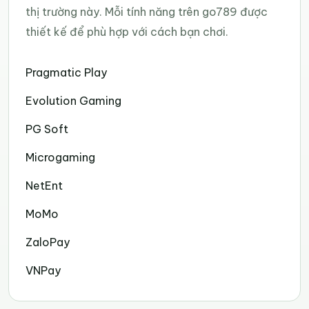
thị trường này. Mỗi tính năng trên go789 được
thiết kế để phù hợp với cách bạn chơi.
Pragmatic Play
Evolution Gaming
PG Soft
Microgaming
NetEnt
MoMo
ZaloPay
VNPay